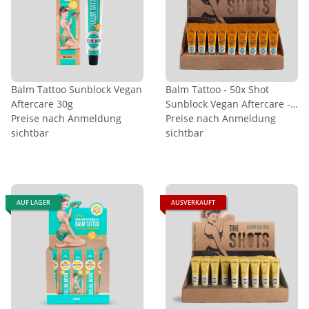
Balm Tattoo Sunblock Vegan
Balm Tattoo - 50x Shot
Aftercare 30g
Sunblock Vegan Aftercare -
Preise nach Anmeldung
8g (im Display)
Preise nach Anmeldung
sichtbar
sichtbar
AUF LAGER
AUSVERKAUFT