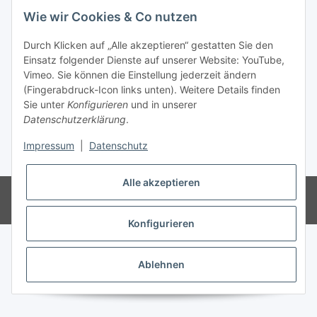
Wie wir Cookies & Co nutzen
Kontakt
Durch Klicken auf „Alle akzeptieren“ gestatten Sie den
Mo - Fr:
08:30 - 17:00 Uhr
Einsatz folgender Dienste auf unserer Website: YouTube,
Vimeo. Sie können die Einstellung jederzeit ändern
Ronny:
0160 – 966 39 608
(Fingerabdruck-Icon links unten). Weitere Details finden
Carsten:
0177 – 44 33 642
Sie unter
Konfigurieren
und in unserer
Datenschutzerklärung
.
E-Mail: info@rollenga.de
Impressum
|
Datenschutz
* Alle Preise zzgl. gesetzlicher USt., zzgl.
Versand
Alle akzeptieren
© Rollenga
Powered by
JTL-Shop
Konfigurieren
Ablehnen