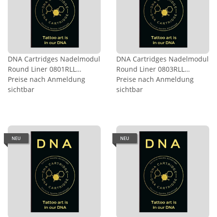
DNA Cartridges Nadelmodul
DNA Cartridges Nadelmodul
Round Liner 0801RLL
Round Liner 0803RLL
0,25mm
Preise nach Anmeldung
0,25mm
Preise nach Anmeldung
sichtbar
sichtbar
NEU
NEU