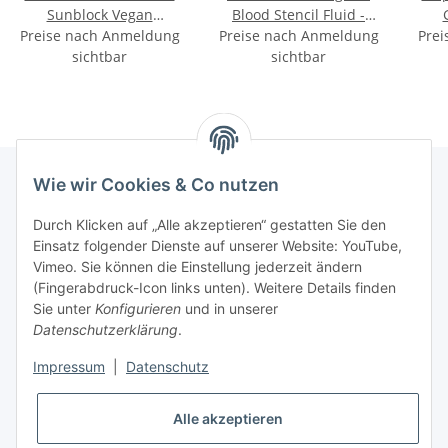
Sunblock Vegan
Blood Stencil Fluid -
Preise nach Anmeldung
Aftercare - 8g (im
Preise nach Anmeldung
100ml
Prei
sichtbar
Display)
sichtbar
Wie wir Cookies & Co nutzen
INFORMATIONEN
Durch Klicken auf „Alle akzeptieren“ gestatten Sie den
Einsatz folgender Dienste auf unserer Website: YouTube,
Vimeo. Sie können die Einstellung jederzeit ändern
GESETZLICHE INFORMATIONEN
(Fingerabdruck-Icon links unten). Weitere Details finden
Sie unter
Konfigurieren
und in unserer
Kontakt
Datenschutzerklärung
.
Mo - Fr:
08:30 - 17:00 Uhr
Impressum
|
Datenschutz
Ronny:
0160 – 966 39 608
Alle akzeptieren
Carsten:
0177 – 44 33 642