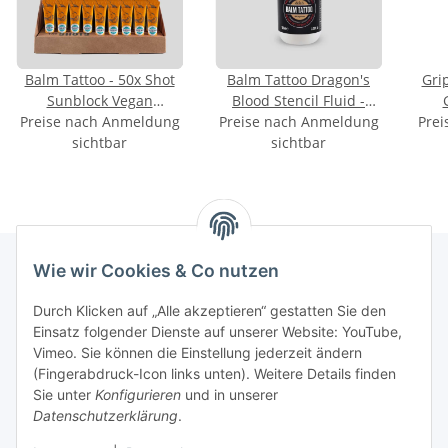
Balm Tattoo - 50x Shot
Balm Tattoo Dragon's
Gri
Sunblock Vegan
Blood Stencil Fluid -
Preise nach Anmeldung
Aftercare - 8g (im
Preise nach Anmeldung
100ml
Prei
sichtbar
Display)
sichtbar
Wie wir Cookies & Co nutzen
INFORMATIONEN
Durch Klicken auf „Alle akzeptieren“ gestatten Sie den
Einsatz folgender Dienste auf unserer Website: YouTube,
Vimeo. Sie können die Einstellung jederzeit ändern
GESETZLICHE INFORMATIONEN
(Fingerabdruck-Icon links unten). Weitere Details finden
Sie unter
Konfigurieren
und in unserer
Kontakt
Datenschutzerklärung
.