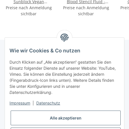
Sunblock Vegan
Blood Stencil Fluid -
Preise nach Anmeldung
Aftercare - 8g (im
Preise nach Anmeldung
100ml
Prei
sichtbar
Display)
sichtbar
Wie wir Cookies & Co nutzen
INFORMATIONEN
Durch Klicken auf „Alle akzeptieren“ gestatten Sie den
Einsatz folgender Dienste auf unserer Website: YouTube,
Vimeo. Sie können die Einstellung jederzeit ändern
GESETZLICHE INFORMATIONEN
(Fingerabdruck-Icon links unten). Weitere Details finden
Sie unter
Konfigurieren
und in unserer
Kontakt
Datenschutzerklärung
.
Mo - Fr:
08:30 - 17:00 Uhr
Impressum
|
Datenschutz
Ronny:
0160 – 966 39 608
Alle akzeptieren
Carsten:
0177 – 44 33 642