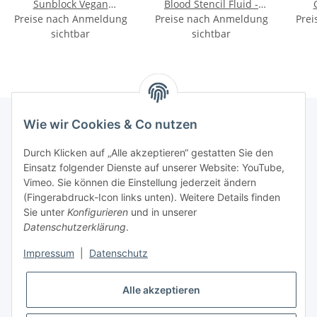
Sunblock Vegan
Blood Stencil Fluid -
Preise nach Anmeldung
Aftercare - 8g (im
Preise nach Anmeldung
100ml
Prei
sichtbar
Display)
sichtbar
Wie wir Cookies & Co nutzen
INFORMATIONEN
Durch Klicken auf „Alle akzeptieren“ gestatten Sie den
Einsatz folgender Dienste auf unserer Website: YouTube,
Vimeo. Sie können die Einstellung jederzeit ändern
GESETZLICHE INFORMATIONEN
(Fingerabdruck-Icon links unten). Weitere Details finden
Sie unter
Konfigurieren
und in unserer
Kontakt
Datenschutzerklärung
.
Mo - Fr:
08:30 - 17:00 Uhr
Impressum
|
Datenschutz
Ronny:
0160 – 966 39 608
Alle akzeptieren
Carsten:
0177 – 44 33 642