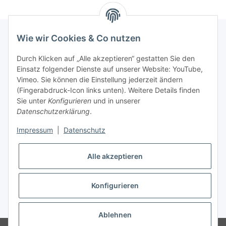
Wie wir Cookies & Co nutzen
INFORMATIONEN
Durch Klicken auf „Alle akzeptieren“ gestatten Sie den
Einsatz folgender Dienste auf unserer Website: YouTube,
Vimeo. Sie können die Einstellung jederzeit ändern
GESETZLICHE INFORMATIONEN
(Fingerabdruck-Icon links unten). Weitere Details finden
Sie unter
Konfigurieren
und in unserer
Kontakt
Datenschutzerklärung
.
Mo - Fr:
08:30 - 17:00 Uhr
Impressum
|
Datenschutz
Ronny:
0160 – 966 39 608
Alle akzeptieren
Carsten:
0177 – 44 33 642
E-Mail: info@rollenga.de
Konfigurieren
* Alle Preise zzgl. gesetzlicher USt., zzgl.
Versand
Ablehnen