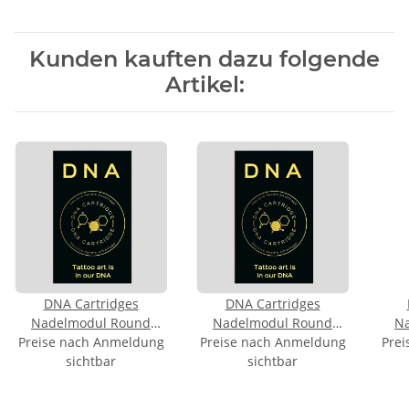
Kunden kauften dazu folgende
Artikel:
DNA Cartridges
DNA Cartridges
Nadelmodul Round
Nadelmodul Round
N
Preise nach Anmeldung
Liner 1203RLL 0,35mm
Preise nach Anmeldung
Liner 1205RLL 0,35mm
Prei
Sha
sichtbar
sichtbar