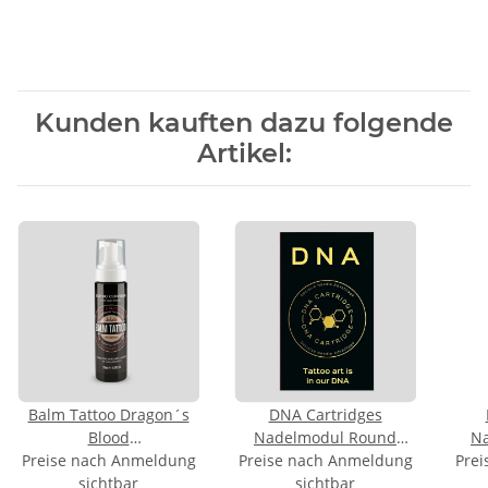
Kunden kauften dazu folgende
Artikel:
Balm Tattoo Dragon´s
DNA Cartridges
Blood
Nadelmodul Round
N
Preise nach Anmeldung
Reinigungsschaum -
Preise nach Anmeldung
Liner 1007RLL 0,30mm
Prei
Sha
Foam - 200ml
sichtbar
sichtbar