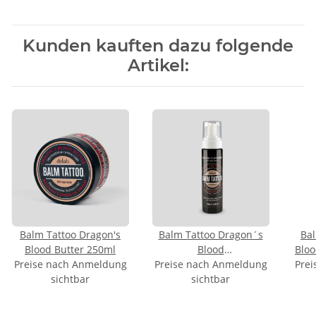
Kunden kauften dazu folgende
Artikel:
Balm Tattoo Dragon's
Balm Tattoo Dragon´s
Bal
Blood Butter 250ml
Blood
Bloo
Preise nach Anmeldung
Preise nach Anmeldung
Reinigungsschaum -
Prei
sichtbar
Foam - 200ml
sichtbar