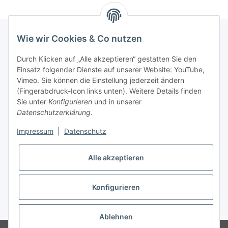
Wie wir Cookies & Co nutzen
INFORMATIONEN
Durch Klicken auf „Alle akzeptieren“ gestatten Sie den
Einsatz folgender Dienste auf unserer Website: YouTube,
Vimeo. Sie können die Einstellung jederzeit ändern
GESETZLICHE INFORMATIONEN
(Fingerabdruck-Icon links unten). Weitere Details finden
Sie unter
Konfigurieren
und in unserer
Kontakt
Datenschutzerklärung
.
Mo - Fr:
08:30 - 17:00 Uhr
Impressum
|
Datenschutz
Ronny:
0160 – 966 39 608
Alle akzeptieren
Carsten:
0177 – 44 33 642
E-Mail: info@rollenga.de
Konfigurieren
* Alle Preise zzgl. gesetzlicher USt., zzgl.
Versand
Ablehnen