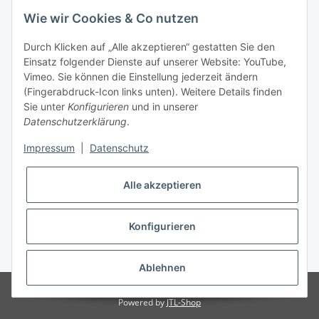
Wie wir Cookies & Co nutzen
INFORMATIONEN
Durch Klicken auf „Alle akzeptieren“ gestatten Sie den
Einsatz folgender Dienste auf unserer Website: YouTube,
Vimeo. Sie können die Einstellung jederzeit ändern
GESETZLICHE INFORMATIONEN
(Fingerabdruck-Icon links unten). Weitere Details finden
Sie unter
Konfigurieren
und in unserer
Kontakt
Datenschutzerklärung
.
Mo - Fr:
08:30 - 17:00 Uhr
Impressum
|
Datenschutz
Ronny:
0160 – 966 39 608
Alle akzeptieren
Carsten:
0177 – 44 33 642
E-Mail: info@rollenga.de
Konfigurieren
* Alle Preise zzgl. gesetzlicher USt., zzgl.
Versand
Ablehnen
© Rollenga
Powered by
JTL-Shop