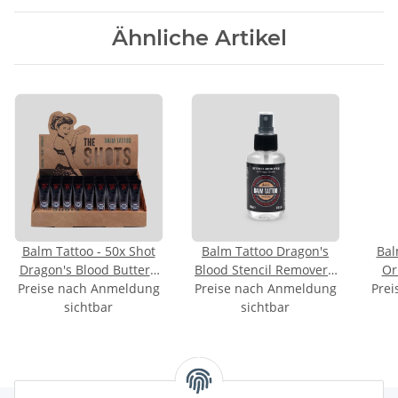
Ähnliche Artikel
Balm Tattoo - 50x Shot
Balm Tattoo Dragon's
Bal
Dragon's Blood Butter -
Blood Stencil Remover -
Or
Preise nach Anmeldung
8g (im Display)
Preise nach Anmeldung
100ml Entferner
Prei
sichtbar
sichtbar