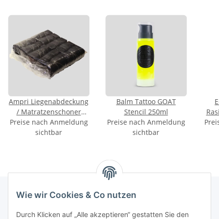
Ampri Liegenabdeckung
Balm Tattoo GOAT
E
/ Matratzenschoner
Stencil 250ml
Rasi
Preise nach Anmeldung
schwarz 10Stk
Preise nach Anmeldung
Prei
sichtbar
sichtbar
Wie wir Cookies & Co nutzen
INFORMATIONEN
Durch Klicken auf „Alle akzeptieren“ gestatten Sie den