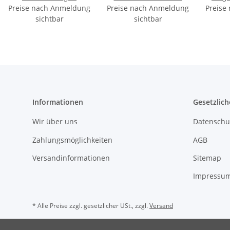
Preise nach Anmeldung
Aftercare - 8g (im
Preise nach Anmeldung
100ml
Preise
sichtbar
Display)
sichtbar
Informationen
Gesetzlich
Wir über uns
Datenschu
Zahlungsmöglichkeiten
AGB
Versandinformationen
Sitemap
Impressu
* Alle Preise zzgl. gesetzlicher USt., zzgl.
Versand