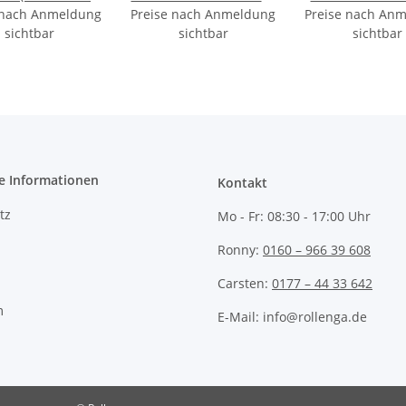
 nach Anmeldung
Waschgel)
Preise nach Anmeldung
250ml Entferner
Preise nach An
sichtbar
sichtbar
sichtbar
e Informationen
Kontakt
tz
Mo - Fr:
08:30 - 17:00 Uhr
Ronny:
0160 – 966 39 608
Carsten:
0177 – 44 33 642
m
E-Mail: info@rollenga.de