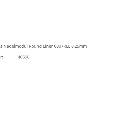
es Nadelmodul Round Liner 0807RLL 0,25mm
r:
40596