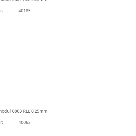
r:
40185
modul 0803 RLL 0,25mm
r:
40062