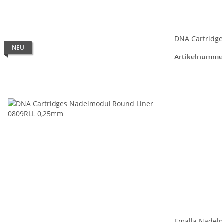
DNA Cartridg
NEU
Artikelnumme
Emalla Nadel