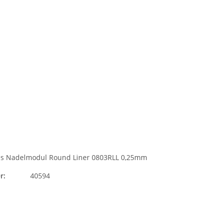
es Nadelmodul Round Liner 0803RLL 0,25mm
r:
40594