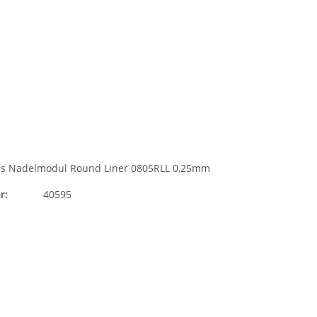
es Nadelmodul Round Liner 0805RLL 0,25mm
r:
40595