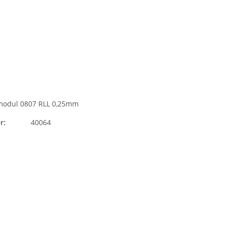
modul 0807 RLL 0,25mm
r:
40064