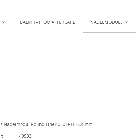
BALM TATTOO AFTERCARE
NADELMODULE
es Nadelmodul Round Liner 0801RLL 0,25mm
r:
40593