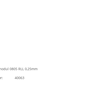
modul 0805 RLL 0,25mm
r:
40063