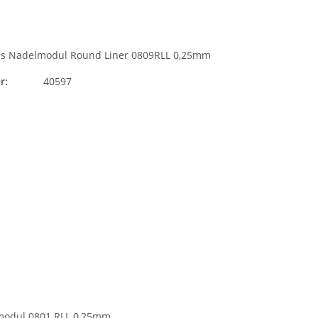
es Nadelmodul Round Liner 0809RLL 0,25mm
r:
40597
modul 0801 RLL 0,25mm