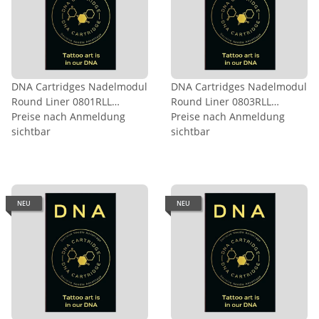
DNA Cartridges Nadelmodul
DNA Cartridges Nadelmodul
Round Liner 0801RLL
Round Liner 0803RLL
0,25mm
Preise nach Anmeldung
0,25mm
Preise nach Anmeldung
sichtbar
sichtbar
NEU
NEU