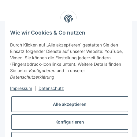
Wie wir Cookies & Co nutzen
INFORMATIONEN
Durch Klicken auf „Alle akzeptieren“ gestatten Sie den
Einsatz folgender Dienste auf unserer Website: YouTube,
Vimeo. Sie können die Einstellung jederzeit ändern
GESETZLICHE INFORMATIONEN
(Fingerabdruck-Icon links unten). Weitere Details finden
Sie unter
Konfigurieren
und in unserer
Kontakt
Datenschutzerklärung
.
Mo - Fr:
08:30 - 17:00 Uhr
Impressum
|
Datenschutz
Ronny:
0160 – 966 39 608
Alle akzeptieren
Carsten:
0177 – 44 33 642
E-Mail: info@rollenga.de
Konfigurieren
* Alle Preise zzgl. gesetzlicher USt., zzgl.
Versand